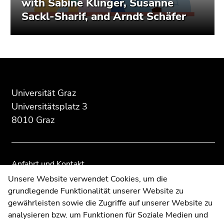
with Sabine Klinger, Susanne
Sackl-Sharif, and Arndt Schäfer
Beginn
Ende
Ende
des
dieses
dieses
Seitenbereichs:
Seitenbereichs.
Seitenbereichs.
Universität Graz
Zusatzinformationen:
Zur
Zur
Universitätsplatz 3
Übersicht
Übersicht
8010 Graz
der
der
Seitenbereiche
Seitenbereiche
Anfahrt und Kontakt
Kommunikation und Öffentlichkeitsarbeit
Unsere Website verwendet Cookies, um die
grundlegende Funktionalität unserer Website zu
Moodle
gewährleisten sowie die Zugriffe auf unserer Website zu
UNIGRAZonline
analysieren bzw. um Funktionen für Soziale Medien und
Impressum