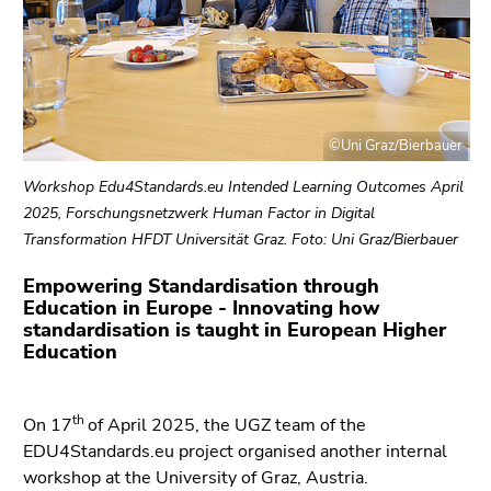
(Zugriffstaste
5)
Zu
den
Seiteneinstellungen
(Benutzer/Sprache)
©Uni Graz/Bierbauer
(Zugriffstaste
Workshop Edu4Standards.eu Intended Learning Outcomes April
8)
2025, Forschungsnetzwerk Human Factor in Digital
Zur
Transformation HFDT Universität Graz. Foto: Uni Graz/Bierbauer
Suche
(Zugriffstaste
Empowering Standardisation through
9)
Education in Europe - Innovating how
standardisation is taught in European Higher
Ende
Education
dieses
Seitenbereichs.
Zur
th
On 17
of April 2025, the UGZ team of the
Übersicht
EDU4Standards.eu project organised another internal
der
workshop at the University of Graz, Austria.