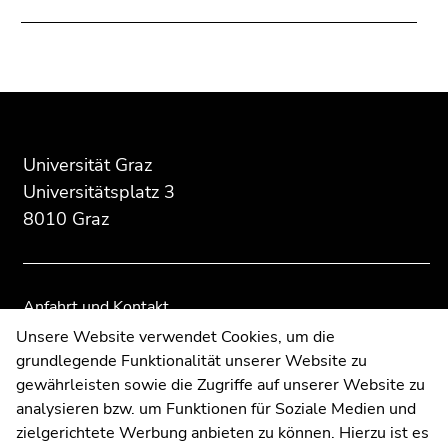
Media:
Beginn
Ende
Ende
des
dieses
dieses
Seitenbereichs:
Seitenbereichs.
Seitenbereichs.
Zusatzinformationen:
Zur
Zur
Universität Graz
Übersicht
Übersicht
Universitätsplatz 3
der
der
8010 Graz
Seitenbereiche
Seitenbereiche
Anfahrt und Kontakt
Kommunikation und Öffentlichkeitsarbeit
Unsere Website verwendet Cookies, um die
grundlegende Funktionalität unserer Website zu
Moodle
gewährleisten sowie die Zugriffe auf unserer Website zu
UNIGRAZonline
analysieren bzw. um Funktionen für Soziale Medien und
Impressum
zielgerichtete Werbung anbieten zu können. Hierzu ist es
Datenschutzerklärung