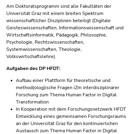
4)
Am Doktoratsprogramm sind alle Fakultäten der
Zu
Universität Graz mit einem breiten Spektrum
den
wissenschaftlicher Disziplinen beteiligt (Digitale
Zusatzinformationen
Geisteswissenschaften, Informationswissenschaft und
(Zugriffstaste
Wirtschaftsinformatik, Pädagogik, Philosophie,
5)
Psychologie, Rechtswissenschaften,
Zu
Systemwissenschaften, Theologie,
den
Volkswirtschaftslehre).
Seiteneinstellungen
(Benutzer/Sprache)
Aufgaben des DP HFDT:
(Zugriffstaste
Aufbau einer Plattform für theoretische und
8)
method(olog)ische Fragen iZm interdisziplinärer
Zur
Forschung zum Thema Human Factor in Digital
Suche
Transformation
(Zugriffstaste
In Kooperation mit dem Forschungsnetzwerk HFDT
9)
Entwicklung eines gemeinsamen Forschungsraums
Ende
an der Universität Graz für den kontinuierlichen
dieses
Austausch zum Thema Human Factor in Digital