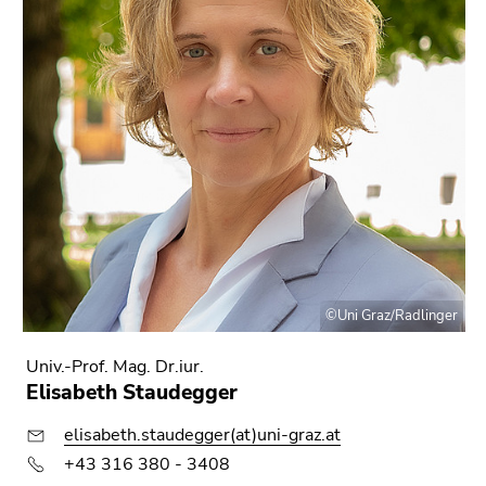
©Uni Graz/Radlinger
Univ.-Prof. Mag. Dr.iur.
Elisabeth Staudegger
elisabeth.staudegger(at)uni-graz.at
+43 316 380 - 3408